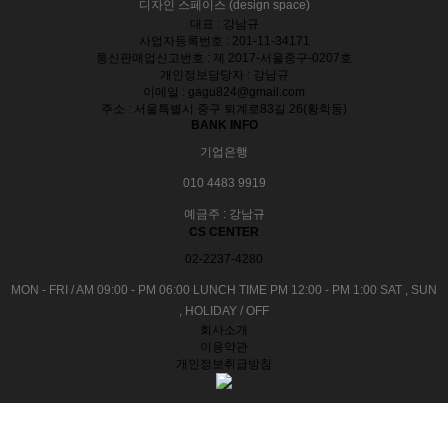
디자인 스페이스 (design space)
대표 : 강남규
사업자등록번호 : 201-11-34171
통신판매업신고번호 : 제 2017-서울중구-0207호
개인정보담당자 : 강남규
이메일 : gagu824@gmail.com
주소 : 서울특별시 중구 퇴계로83길 26(황학동)
BANK INFO
기업은행
010 4483 9919
예금주 : 강남규
CS CENTER
02-2237-4280
MON - FRI / AM 09:00 - PM 06:00
LUNCH TIME PM 12:00 - PM 1:00
SAT , SUN
, HOLIDAY / OFF
회사소개
이용약관
개인정보취급방침
Copyright © DESIGN SPACE All rights reserved.
PC 버전 보기