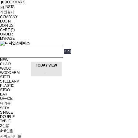
BOOKMARK
INSTA
개인결제
COMPANY
LOGIN
JOIN US
CART (0)
ORDER
MYPAGE
NEW
CHAIR
TODAY VIEW
WOOD
-
WOOD ARM
STEEL
STEEL ARM
PLASTIC
STOOL
BAR
OFFICE
대기용
SOFA
SINGLE
DOUBLE
TABLE
2인용
4~6인용
사이드테이블