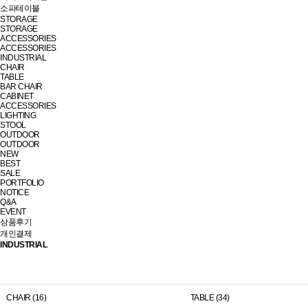
소파테이블
STORAGE
STORAGE
ACCESSORIES
ACCESSORIES
INDUSTRIAL
CHAIR
TABLE
BAR CHAIR
CABINET
ACCESSORIES
LIGHTING
STOOL
OUTDOOR
OUTDOOR
NEW
BEST
SALE
PORTFOLIO
NOTICE
Q&A
EVENT
상품후기
개인결제
INDUSTRIAL
CHAIR (16)
TABLE (34)