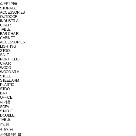
소파테이블
STORAGE
ACCESSORIES
OUTDOOR
INDUSTRIAL
CHAIR
TABLE
BAR CHAIR
CABINET
ACCESSORIES
LIGHTING
STOOL
SALE
PORTFOLIO
CHAIR
WOOD
WOOD ARM
STEEL
STEEL ARM
PLASTIC
STOOL
BAR
OFFICE
대기용
SOFA
SINGLE
DOUBLE
TABLE
2인용
4~6인용
사이드테이블