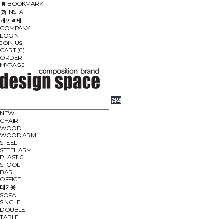
BOOKMARK
INSTA
개인결제
COMPANY
LOGIN
JOIN US
CART (0)
ORDER
MYPAGE
NEW
CHAIR
WOOD
WOOD ARM
STEEL
STEEL ARM
PLASTIC
STOOL
BAR
OFFICE
대기용
SOFA
SINGLE
DOUBLE
TABLE