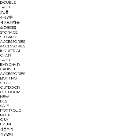
DOUBLE
TABLE
2인용
4~6인용
사이드테이블
소파테이블
STORAGE
STORAGE
ACCESSORIES
ACCESSORIES
INDUSTRIAL
CHAIR
TABLE
BAR CHAIR
CABINET
ACCESSORIES
LIGHTING
STOOL
OUTDOOR
OUTDOOR
NEW
BEST
SALE
PORTFOLIO
NOTICE
Q&A
EVENT
상품후기
개인결제