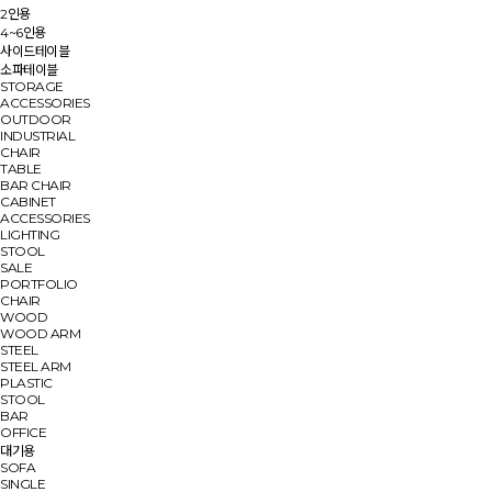
2인용
4~6인용
사이드테이블
소파테이블
STORAGE
ACCESSORIES
OUTDOOR
INDUSTRIAL
CHAIR
TABLE
BAR CHAIR
CABINET
ACCESSORIES
LIGHTING
STOOL
SALE
PORTFOLIO
CHAIR
WOOD
WOOD ARM
STEEL
STEEL ARM
PLASTIC
STOOL
BAR
OFFICE
대기용
SOFA
SINGLE