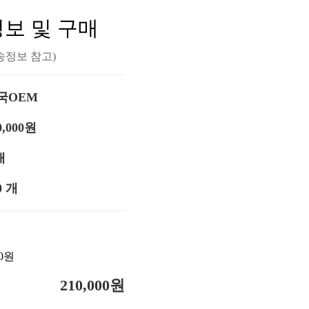
보 및 구매
송정보 참고)
국OEM
0,000원
개
0 개
0원
210,000
원