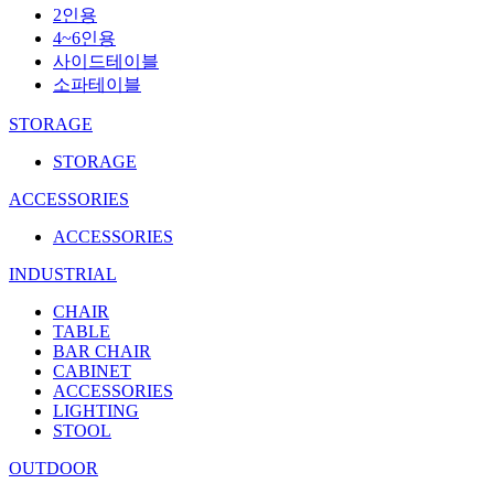
2인용
4~6인용
사이드테이블
소파테이블
STORAGE
STORAGE
ACCESSORIES
ACCESSORIES
INDUSTRIAL
CHAIR
TABLE
BAR CHAIR
CABINET
ACCESSORIES
LIGHTING
STOOL
OUTDOOR