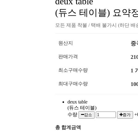
deux table
(듀스 테이블)
요약정
모든 제품 착불 / 택배 불가시 (하단 배
원산지
중
판매가격
21
최소구매수량
1 
최대구매수량
10
deux table
(듀스 테이블)
수량
+
감소
증가
총 합계금액