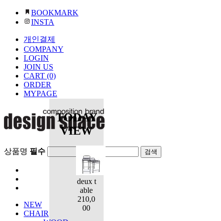
BOOKMARK
INSTA
개인결제
COMPANY
LOGIN
JOIN US
CART (0)
ORDER
MYPAGE
TODAY
VIEW
상품명
필수
deux t
able
210,0
NEW
00
CHAIR