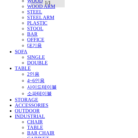
WOOD
1/1
WOOD ARM
STEEL
STEEL ARM
PLASTIC
STOOL
BAR
OFFICE
대기용
SOFA
SINGLE
DOUBLE
TABLE
2인용
4~6인용
사이드테이블
소파테이블
STORAGE
ACCESSORIES
OUTDOOR
INDUSTRIAL
CHAIR
TABLE
BAR CHAIR